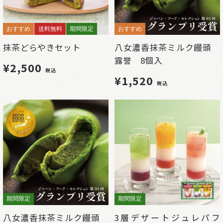
おすすめ
送料無料
期間限定
おすすめ
抹茶どらやきセット
八女濃香抹茶ミルク饅頭
露誉 8個入
¥2,500
税込
¥1,520
税込
期間限定
期間限定
八女濃香抹茶ミルク饅頭
3層デザートジュレパフ