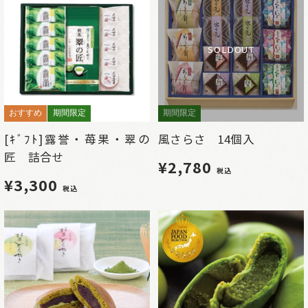
SOLDOUT
おすすめ
期間限定
期間限定
[ｷﾞﾌﾄ]露誉・苺果・翠の
風さらさ 14個入
匠 詰合せ
¥2,780
税込
¥3,300
税込