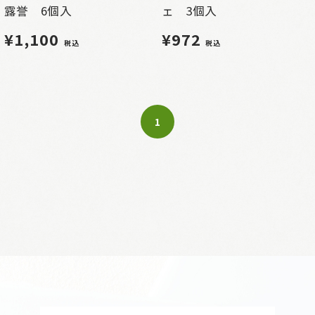
露誉 6個入
ェ 3個入
¥1,100
¥972
税込
税込
1