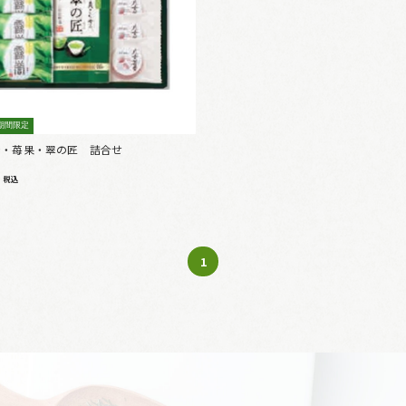
期間限定
]露誉・苺果・翠の匠 詰合せ
0
税込
1