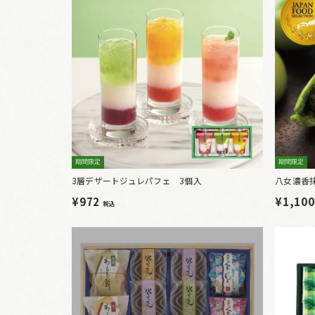
期間限定
期間限定
3層デザートジュレパフェ 3個入
八女濃香
¥972
¥1,10
税込