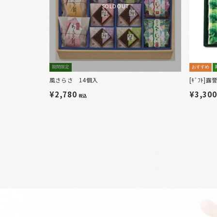
SOLDOUT
期間限定
おすすめ
風さらさ 14個入
[ｷﾞﾌﾄ
¥2,780
¥3,30
税込