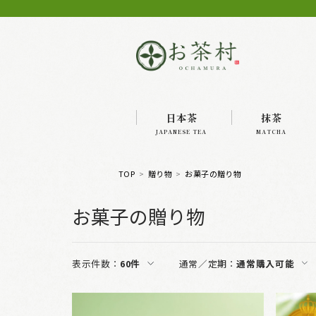
日本茶
抹茶
JAPANESE TEA
MATCHA
TOP
贈り物
お菓子の贈り物
お菓子の贈り物
表示件数：
60件
通常／定期：
通常購入可能