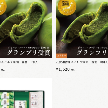
おすすめ
抹茶ミルク饅頭 露誉 6個入
八女濃香抹茶ミルク饅頭 露誉 8個入
0
¥1,520
税込
税込