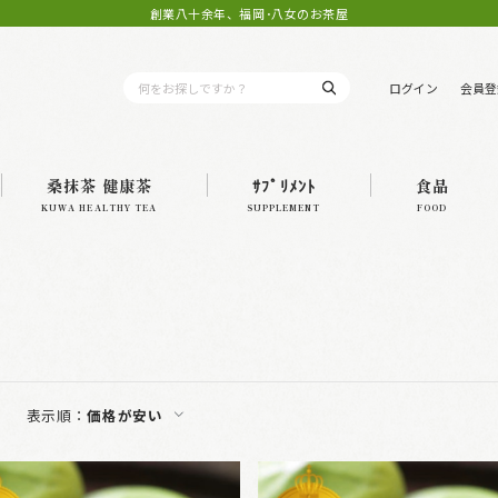
創業八十余年、福岡･八女のお茶屋
ログイン
会員登
桑抹茶 健康茶
ｻﾌﾟﾘﾒﾝﾄ
食品
KUWA HEALTHY TEA
SUPPLEMENT
FOOD
表示順：
価格が安い