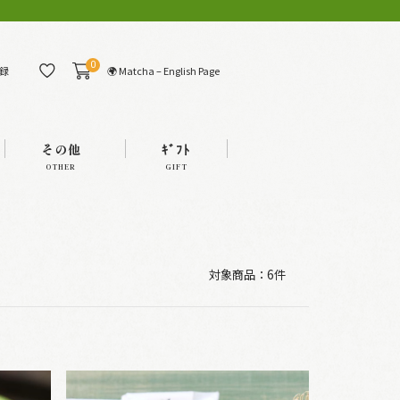
0
🌍 Matcha – English Page
録
その他
ｷﾞﾌﾄ
OTHER
GIFT
対象商品：
6件