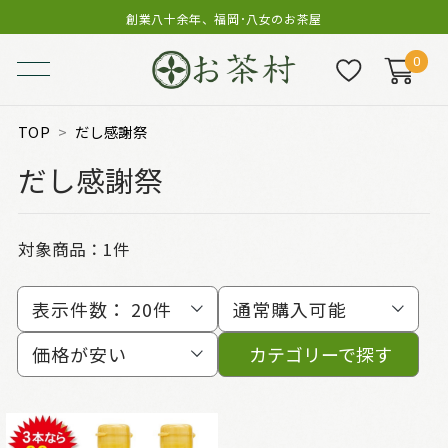
創業八十余年、福岡･八女のお茶屋
0
TOP
だし感謝祭
だし感謝祭
対象商品：
1件
表示件数：
20件
通常購入可能
価格が安い
カテゴリーで探す