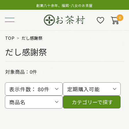
創業八十余年、福岡･八女のお茶屋
0
TOP
だし感謝祭
だし感謝祭
対象商品：0件
表示件数：
80件
定期購入可能
商品名
カテゴリーで探す