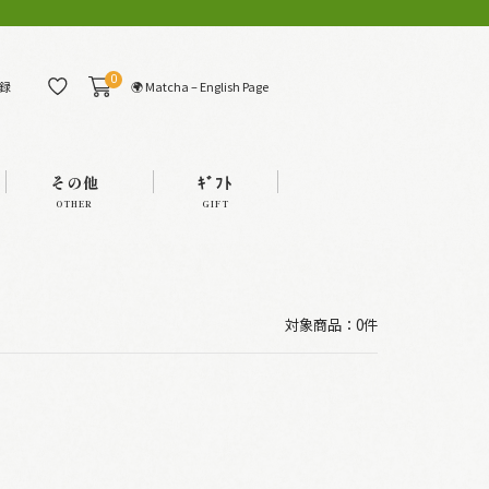
0
🌍 Matcha – English Page
録
その他
ｷﾞﾌﾄ
OTHER
GIFT
対象商品：0件