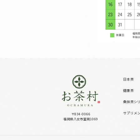
日本茶
健康茶
桑抹茶シ
サプリメ
〒834-0066
福岡県八女市室岡1069