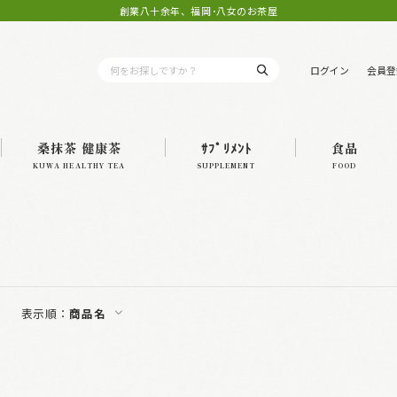
創業八十余年、福岡･八女のお茶屋
ログイン
会員登
桑抹茶 健康茶
ｻﾌﾟﾘﾒﾝﾄ
食品
KUWA HEALTHY TEA
SUPPLEMENT
FOOD
表示順：
商品名