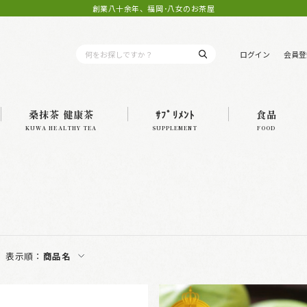
創業八十余年、福岡･八女のお茶屋
ログイン
会員登
桑抹茶 健康茶
ｻﾌﾟﾘﾒﾝﾄ
食品
KUWA HEALTHY TEA
SUPPLEMENT
FOOD
表示順：
商品名