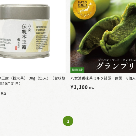
期間限定
玉露（粉末茶） 30g（缶入）（賞味期
八女濃香抹茶ミルク饅頭 露誉 6個入
年10月31日）
¥1,100
税込
0
税込
1