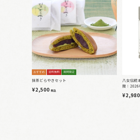
おすすめ
送料無料
期間限定
抹茶どらやきセット
八女伝統本
限：2026
¥2,500
税込
¥2,98