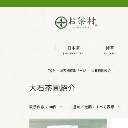
日本茶
抹茶
JAPANESE TEA
MATCHA
TOP
お客様特設ページ
大石茶園紹介
大石茶園紹介
表示件数：
80件
通常／定期：
すべて表示