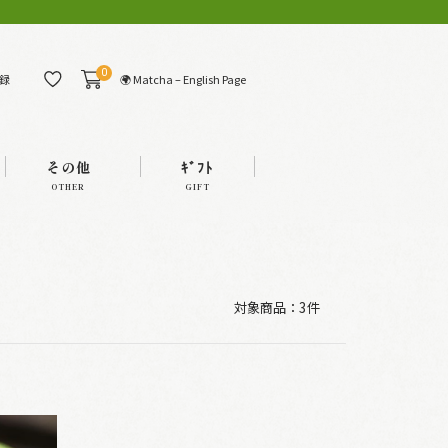
0
🌍 Matcha – English Page
録
その他
ｷﾞﾌﾄ
OTHER
GIFT
対象商品：
3件