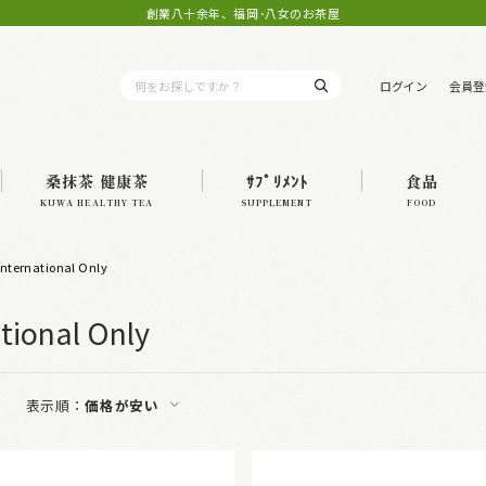
創業八十余年、福岡･八女のお茶屋
ログイン
会員登
桑抹茶 健康茶
ｻﾌﾟﾘﾒﾝﾄ
食品
KUWA HEALTHY TEA
SUPPLEMENT
FOOD
nternational Only
tional Only
表示順：
価格が安い