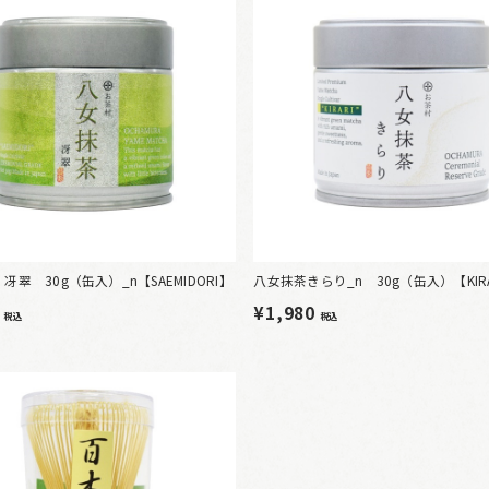
冴翠 30g（缶入）_n【SAEMIDORI】
八女抹茶きらり_n 30g（缶入）【KIRA
0
¥1,980
税込
税込