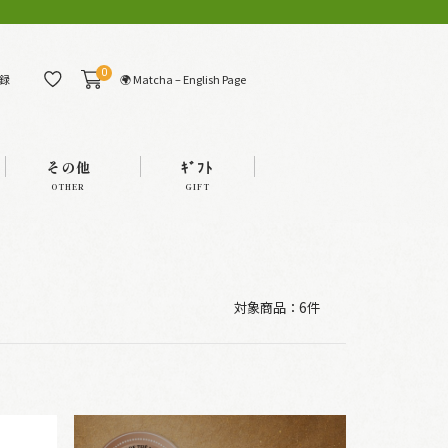
0
🌍 Matcha – English Page
録
その他
ｷﾞﾌﾄ
OTHER
GIFT
対象商品：
6件