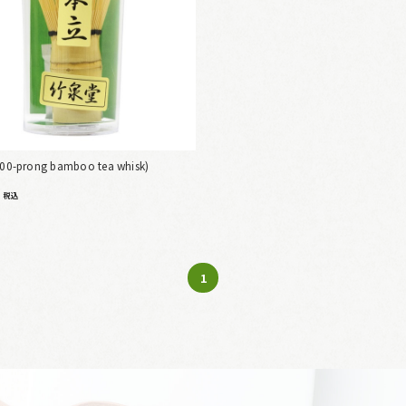
100-prong bamboo tea whisk)
0
税込
1