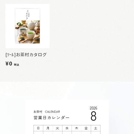
[ﾂｰﾙ]お茶村カタログ
¥0
税込