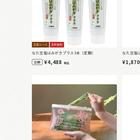
定期コース
送料無料
なた豆塩はみがきプラス3本（定期）
なた豆塩
¥
4,488
¥1,87
定期
税込