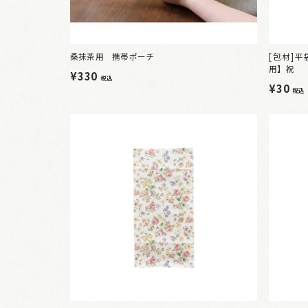
桑抹茶用 携帯ポーチ
[包材]
用】祝
¥330
税込
¥30
税込