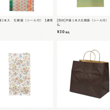
平袋1本入 化粧袋（シール付）【通常
[包材]平袋１本入化粧袋（シール付）
仏
¥30
税込