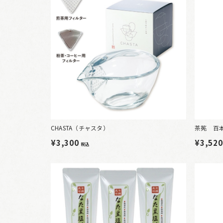
CHASTA（チャスタ）
茶筅 百
¥3,300
¥3,52
税込