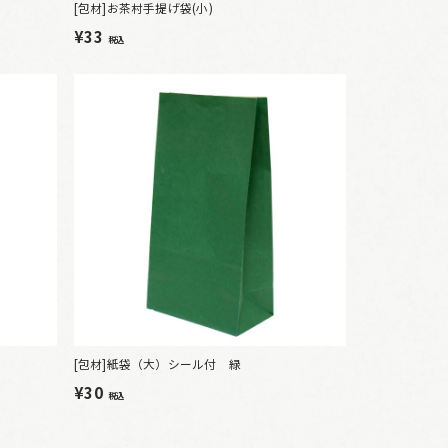
[包材]お茶村手提げ袋(小)
¥33
税込
[包材]紙袋（大）シール付 緑
¥30
税込