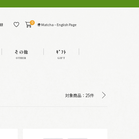
0
🌍 Matcha – English Page
録
その他
ｷﾞﾌﾄ
OTHER
GIFT
対象商品：
25件