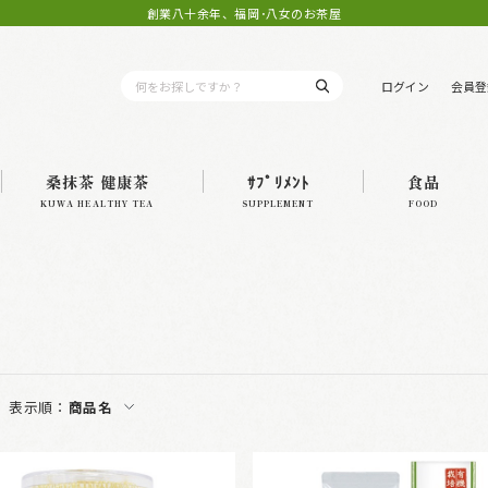
創業八十余年、福岡･八女のお茶屋
ログイン
会員登
桑抹茶 健康茶
ｻﾌﾟﾘﾒﾝﾄ
食品
KUWA HEALTHY TEA
SUPPLEMENT
FOOD
表示順：
商品名