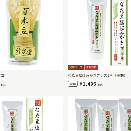
定期コース
送料無料
本立
なた豆塩はみがきプラス1本（定期）
0
¥
1,496
定期
税込
税込