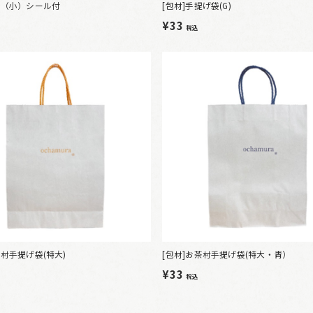
袋（小）シール付
[包材]手提げ袋(G)
¥33
税込
茶村手提げ袋(特大)
[包材]お茶村手提げ袋(特大・青）
¥33
税込