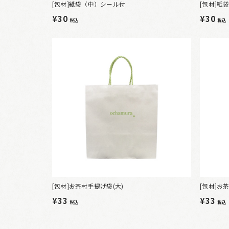
[包材]紙袋（中）シール付
[包材]紙
¥30
¥30
税込
税込
[包材]お茶村手提げ袋(大)
[包材]お
¥33
¥33
税込
税込