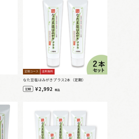
定期コース
送料無料
なた豆塩はみがきプラス2本（定期）
¥
2,992
定期
税込