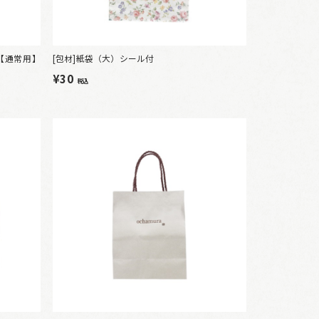
【通常用】
[包材]紙袋（大）シール付
¥30
税込