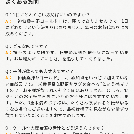
よくある質問
Q：1日にどれくらい飲めばいいのですか？
A：
「神仙桑抹茶ゴールド」は、薬ではありませんので、1日
にどれだけという決まりはありません。毎日のお茶代わりにお
飲みください。
Q：どんな味ですか？
A：
抹茶のような味です。粉末の状態も抹茶状になっていま
す。お茶職人が「おいしさ」を追求してつくりました。
Q：子供が飲んでも大丈夫ですか？
A：
「神仙桑抹茶ゴールド」は、添加物をいっさい加えていな
い自然品です。“栄養豊富な野菜サラダを食べる”という感覚で
すので、お子様が飲まれても全く問題ありません。むしろ、野
菜不足のお子様や育ちざかりのお子様にはおすすめいたしま
す。ただ、3歳未満のお子様は、たくさん飲まれると便がゆる
くなる場合もございますので、最初は様子を見ながら少量ずつ
飲ませていただくことをおすすめします。
Q：ケールや大麦若葉の青汁とどう違うんですか？
A：
「神仙桑抹茶ゴールド」は、『桑の葉』、『緑茶』、『シ