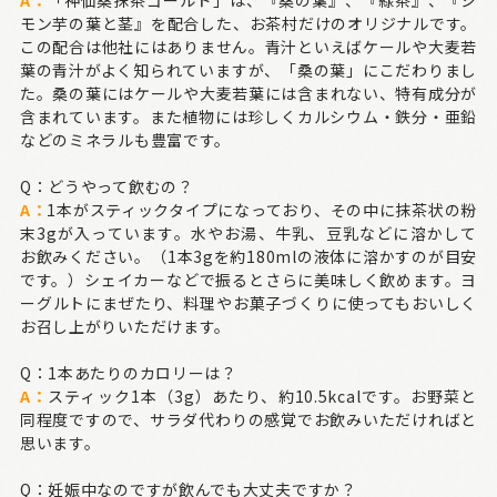
モン芋の葉と茎』を配合した、お茶村だけのオリジナルです。
この配合は他社にはありません。青汁といえばケールや大麦若
葉の青汁がよく知られていますが、「桑の葉」にこだわりまし
た。桑の葉にはケールや大麦若葉には含まれない、特有成分が
含まれています。また植物には珍しくカルシウム・鉄分・亜鉛
などのミネラルも豊富です。
Q：どうやって飲むの？
A：
1本がスティックタイプになっており、その中に抹茶状の粉
末3gが入っています。水やお湯、牛乳、豆乳などに溶かして
お飲みください。（1本3gを約180mlの液体に溶かすのが目安
です。）シェイカーなどで振るとさらに美味しく飲めます。ヨ
ーグルトにまぜたり、料理やお菓子づくりに使ってもおいしく
お召し上がりいただけます。
Q：1本あたりのカロリーは？
A：
スティック1本（3g）あたり、約10.5kcalです。お野菜と
同程度ですので、サラダ代わりの感覚でお飲みいただければと
思います。
Q：妊娠中なのですが飲んでも大丈夫ですか？