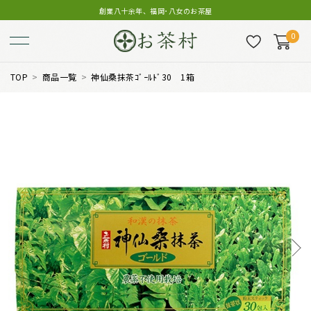
創業八十余年、福岡･八女のお茶屋
0
TOP
商品一覧
神仙桑抹茶ｺﾞｰﾙﾄﾞ30 1箱