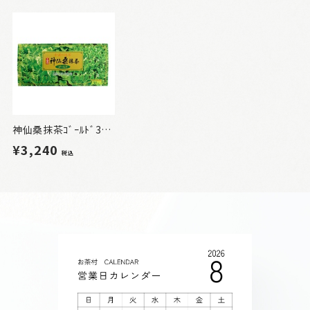
神仙桑抹茶ｺﾞｰﾙﾄﾞ30 1箱
¥3,240
税込