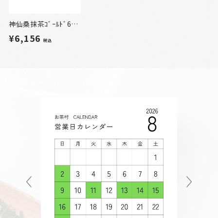
神仙桑抹茶ｺﾞｰﾙﾄﾞ60 1箱
¥6,156
税込