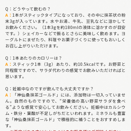
Q：どうやって飲むの？
A：
1本がスティックタイプになっており、その中に抹茶状の粉
末3gが入っています。水やお湯、牛乳、豆乳などに溶かして
お飲みください。（1本3gを約180mlの液体に溶かすのが目安
です。）シェイカーなどで振るとさらに美味しく飲めます。ヨ
ーグルトにまぜたり、料理やお菓子づくりに使ってもおいしく
お召し上がりいただけます。
Q：1本あたりのカロリーは？
A：
スティック1本（3g）あたり、約10.5kcalです。お野菜と
同程度ですので、サラダ代わりの感覚でお飲みいただければと
思います。
Q：妊娠中なのですが飲んでも大丈夫ですか？
A：
「神仙桑抹茶ゴールド」には、添加物は一切入っていませ
ん。自然のものですので、“栄養価の高い野菜サラダを食べ
る”ような感覚で安心してお飲みください。妊娠中はカルシウ
ム・鉄分・葉酸が不足しがちだといわれます。ミネラルも豊富
な「神仙桑抹茶ゴールド」で積極的に補うことをおすすめしま
す。