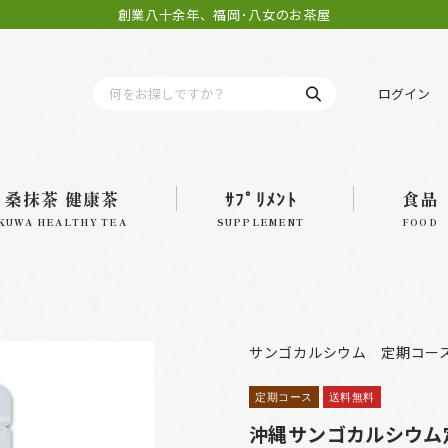
創業八十余年、福岡･八女のお茶屋
ログイン
桑抹茶 健康茶
ｻﾌﾟﾘﾒﾝﾄ
食品
KUWA HEALTHY TEA
SUPPLEMENT
FOOD
サンゴカルシウム 定期コー
定期コース
送料無料
沖縄サンゴカルシウム