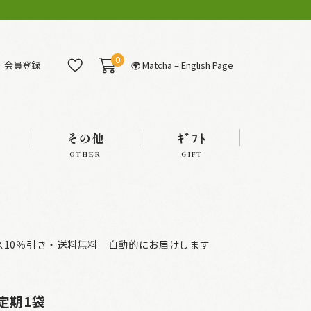
0
会員登録
🌍 Matcha – English Page
その他
ｷﾞﾌﾄ
OTHER
GIFT
ス10％引き・送料無料 自動的にお届けします
定期1袋