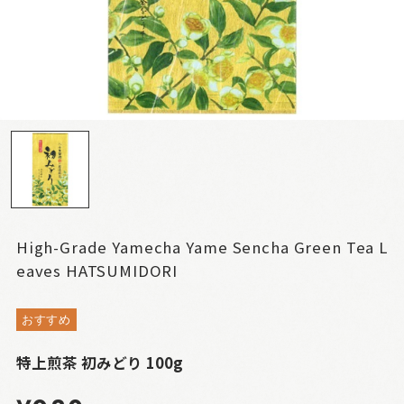
High-Grade Yamecha Yame Sencha Green Tea L
eaves HATSUMIDORI
おすすめ
特上煎茶 初みどり 100g