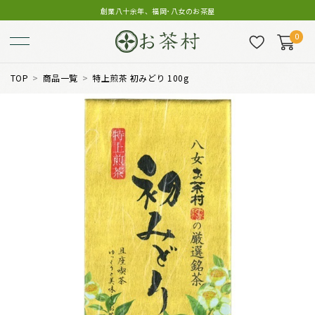
創業八十余年、福岡･八女のお茶屋
0
TOP
商品一覧
特上煎茶 初みどり 100g