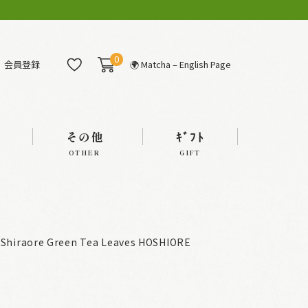
0
会員登録
🌍 Matcha – English Page
その他
ｷﾞﾌﾄ
OTHER
GIFT
Shiraore Green Tea Leaves HOSHIORE