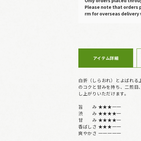
Only orders placed throu
Please note that orders 
rm for overseas delivery 
アイテム詳細
白折（しらおれ）とよばれる
のコクと甘みを持ち、二煎目
し上がりいただけます。
旨 み ★★★一一
渋 み ★★★★一
甘 み ★★★★一
香ばしさ ★★★一一
爽やかさ 一一一一一