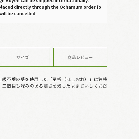
gh Buyee can be shipped internationally.
placed directly through the Ochamura order fo
will be cancelled.
サイズ
商品レビュー
上級茶葉の茎を使用した「星折（ほしおれ）」は独特
、三煎目も深みのある濃さを残したままおいしくお召