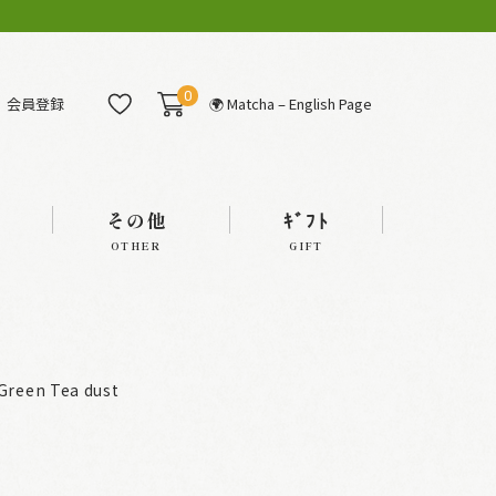
0
会員登録
🌍 Matcha – English Page
その他
ｷﾞﾌﾄ
OTHER
GIFT
Green Tea dust