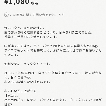
¥1,080
税込
この商品に関する問い合わせは
こちら
深いコクと、爽やかな甘み。
茎の部分を強く焙煎することにより、甘みを引き立てました。
茶葉は一番茶のみを使用しています。
味が濃く出るよう、ティーバッグ1個あたりの内容量も多めの6g。
アイスでもホットでも美味しく、お好みに合わせて通年お使いいた
だけます。
便利なティーパックタイプです。
水出しでは低温の水でゆっくり茶葉を開かせるので、渋みが少な
く、甘くまろやか。
お湯出しは濃く深い味わいです。
おいしい召し上がり方
【水出し】
冷水用のポットにティーバッグを入れます。（1Lに対して2～3個が
目安）