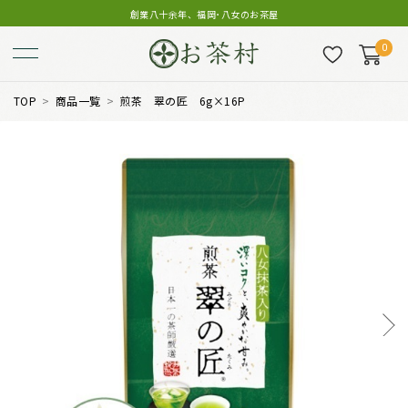
創業八十余年、福岡･八女のお茶屋
0
TOP
商品一覧
煎茶 翠の匠 6g×16P