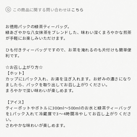
この商品に関する問い合わせは
こちら
お徳用パックの緑茶ティーバッグ。
緑あざやかな八女抹茶をブレンドした、味わい深くまろやかな煎茶
が手軽にお楽しみいただけます。
ひも付きティーバッグですので、お茶を淹れるのも片付けも簡単便
利です。
☆お召し上がり方☆
【ホット】
カップに1パック入れ、お湯を注ぎ入れます。お好みの濃さになり
ましたら、パックを取り出してお召し上がりください。
まろやかで深い味わいが楽しめます。
【アイス】
ティーポットやボトルに300ml～500mlのお水と緑茶ティーバッグ
を1パック入れて冷蔵庫で3～4時間冷やしてお召し上がりくださ
い。
さわやかな味わいが楽しめます。