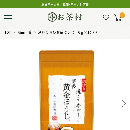
創業八十余年、福岡･八女のお茶屋
0
TOP
商品一覧
深炒り博多黄金ほうじ（6ｇ×16Ｐ）