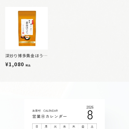
深炒り博多黄金ほうじ（6ｇ×16Ｐ）
¥1,080
税込