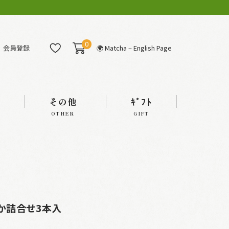
0
会員登録
🌍 Matcha – English Page
その他
ｷﾞﾌﾄ
OTHER
GIFT
ずか詰合せ3本入