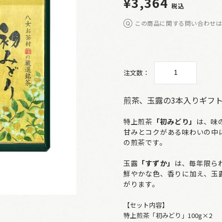
¥3,364
税込
この商品に関する問い合わせ
注文数：
煎茶、玉露の3本入りギフ
特上煎茶
「初みどり」
は、味
甘みとコクがある味わいの中
の煎茶です。
玉露
「すずか」
は、毎年限ら
鮮やかな色、香りに加え、玉
がります。
【セット内容】
特上煎茶「初みどり」100g×2