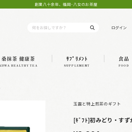
創業八十余年、福岡･八女のお茶屋
ログイン
桑抹茶 健康茶
ｻﾌﾟﾘﾒﾝﾄ
食品
KUWA HEALTHY TEA
SUPPLEMENT
FOOD
入
玉露と特上煎茶のギフト
[ｷﾞﾌﾄ]初みどり・す