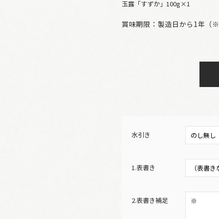
玉露「すずか」100g×1
賞味期限：製造日から1年（※
水引き
1.表書き
2.表書き補足