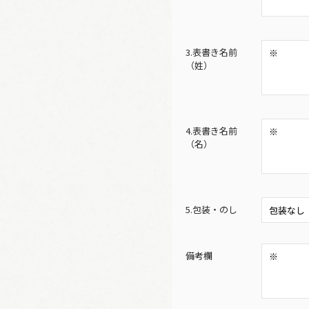
3.表書き名前
（姓）
4.表書き名前
（名）
5.包装・のし
備考欄