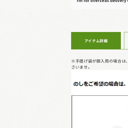
rm for overseas delivery 
アイテム詳細
※手提げ袋が御入用の場合は
さいませ。