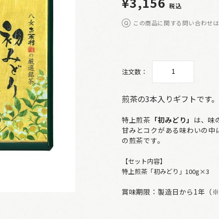
¥3,156
税込
この商品に関する問い合わせ
注文数：
煎茶の3本入りギフトです。
特上煎茶
「初みどり」
は、味
甘みとコクがある味わいの中
の煎茶です。
【セット内容】
特上煎茶「初みどり」100g×3
賞味期限：製造日から1年（※