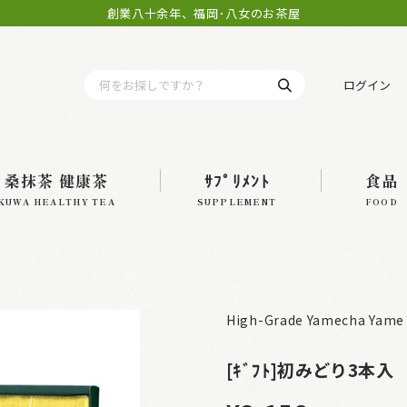
創業八十余年、福岡･八女のお茶屋
ログイン
桑抹茶 健康茶
ｻﾌﾟﾘﾒﾝﾄ
食品
KUWA HEALTHY TEA
SUPPLEMENT
FOOD
High-Grade Yamecha Yame 
[ｷﾞﾌﾄ]初みどり3本入