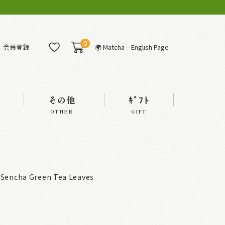
0
会員登録
🌍 Matcha – English Page
その他
ｷﾞﾌﾄ
OTHER
GIFT
Sencha Green Tea Leaves