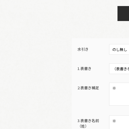
水引き
1.表書き
2.表書き補足
3.表書き名前
（姓）