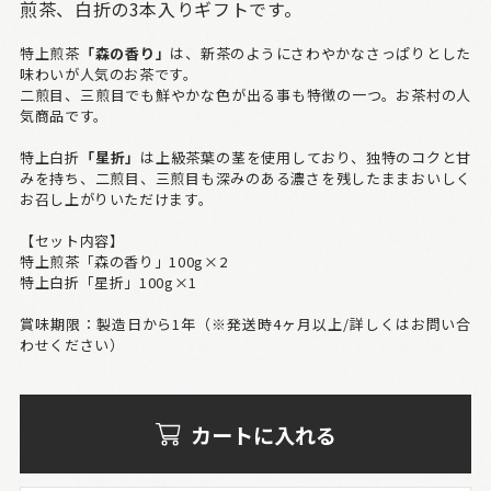
煎茶、白折の3本入りギフトです。
特上煎茶
「森の香り」
は、新茶のようにさわやかなさっぱりとした
味わいが人気のお茶です。
二煎目、三煎目でも鮮やかな色が出る事も特徴の一つ。お茶村の人
気商品です。
特上白折
「星折」
は上級茶葉の茎を使用しており、独特のコクと甘
みを持ち、二煎目、三煎目も深みのある濃さを残したままおいしく
お召し上がりいただけます。
【セット内容】
特上煎茶「森の香り」100g×2
特上白折「星折」100g×1
賞味期限：製造日から1年（※発送時4ヶ月以上/詳しくはお問い合
わせください）
カートに入れる