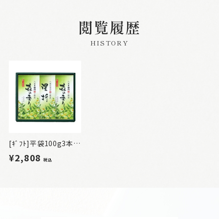
閲覧履歴
HISTORY
[ｷﾞﾌﾄ]平袋100g3本入ｾｯﾄ（森・星折）
¥2,808
税込