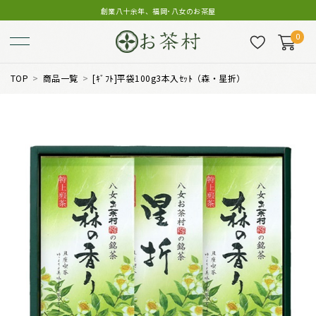
創業八十余年、福岡･八女のお茶屋
0
TOP
商品一覧
[ｷﾞﾌﾄ]平袋100g3本入ｾｯﾄ（森・星折）