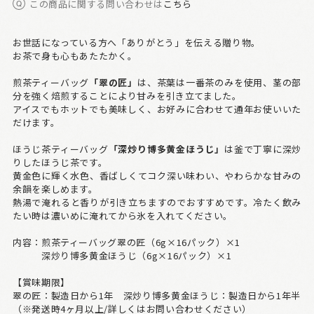
この商品に関する問い合わせは
こちら
お世話になっている方へ「ありがとう」を伝える贈り物。
お茶で身も心もあたたかく。
煎茶ティーバッグ
「翠の匠」
は、茶葉は一番茶のみを使用、茎の部
分を強く焙煎することにより甘みを引き立てました。
アイスでもホットでも美味しく、お好みに合わせて通年お使いいた
だけます。
ほうじ茶ティーバッグ
「深炒り博多黄金ほうじ」
は釜で丁寧に深炒
りしたほうじ茶です。
黄金色に輝く水色、香ばしくてコク深い味わい、やわらかな甘みの
余韻を楽しめます。
熱湯で淹れると香りが引き立ちますのでおすすめです。冷たく飲み
たい時は濃いめに淹れてから氷を入れてください。
内容：煎茶ティーバッグ翠の匠（6g×16パック）×1
深炒り博多黄金ほうじ（6g×16パック）×1
【賞味期限】
翠の匠：製造日から1年 深炒り博多黄金ほうじ：製造日から1年半
（※発送時4ヶ月以上/詳しくはお問い合わせください）