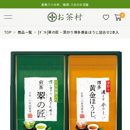
創業八十余年、福岡･八女のお茶屋
0
TOP
商品一覧
[ｷﾞﾌﾄ]翠の匠・深炒り博多黄金ほうじ詰合せ2本入