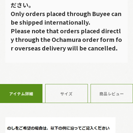
ださい。
Only orders placed through Buyee can
be shipped internationally.
Please note that orders placed directl
y through the Ochamura order form fo
r overseas delivery will be cancelled.
アイテム詳細
サイズ
商品レビュー