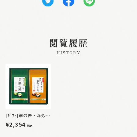
閲覧履歴
HISTORY
[ｷﾞﾌﾄ]翠の匠・深炒り博多黄金ほうじ詰合せ2本入
¥2,354
税込