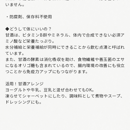
いません。
・防腐剤、保存料不使用
◆どうして体にいいの？
甘酒は、ビタミンB群やミネラル、体内で合成できない必須ア
ミノ酸など栄養たっぷり。
水分補給と栄養補給が同時にできることから飲む点滴と呼ばれ
ています。
また、甘酒の酵素は消化吸収を助け、食物繊維や善玉菌のエサ
になるオリゴ糖も含まれているので、腸内環境の改善にも役立
つことから免疫力アップにもつながります。
活用！甘酒アレンジ
ヨーグルトや牛乳、豆乳と混ぜ合わせてもOK。
凍らせてシャーベットにしたり、調味料として煮物やスープ、
ドレッシングにも。