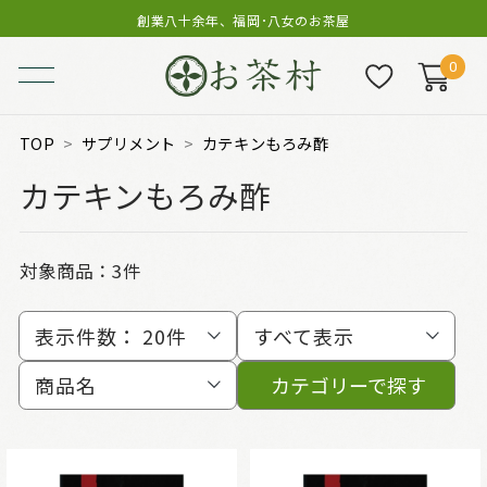
創業八十余年、福岡･八女のお茶屋
0
TOP
サプリメント
カテキンもろみ酢
カテキンもろみ酢
対象商品：
3件
表示件数：
20件
すべて表示
商品名
カテゴリーで探す