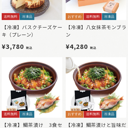
送料無料
冷凍品
おすすめ
送料無料
冷凍品
【冷凍】バスクチーズケー
【冷凍】八女抹茶モンブラ
キ（プレーン）
ン
¥3,780
¥4,280
税込
税込
送料無料
冷凍品
おすすめ
送料無料
冷凍品
【冷凍】鯛茶漬け 3食セ
【冷凍】鯛茶漬けと旨味だ