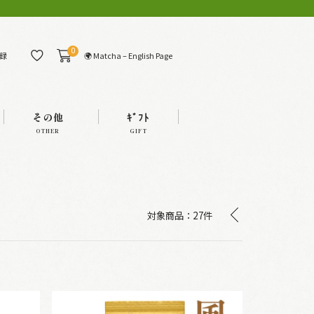
0
🌍 Matcha – English Page
録
その他
ｷﾞﾌﾄ
OTHER
GIFT
対象商品：
27件