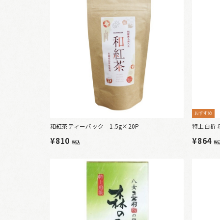
おすすめ
和紅茶ティーパック 1.5g×20P
特上白折 星
¥810
¥864
税込
税