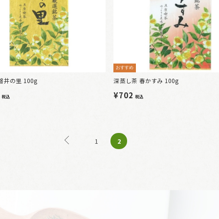
おすすめ
磐井の里 100g
深蒸し茶 春かすみ 100g
8
¥702
税込
税込
2
1