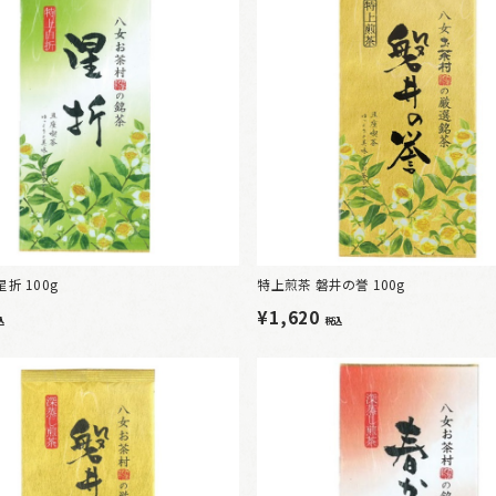
折 100g
特上煎茶 磐井の誉 100g
¥1,620
込
税込