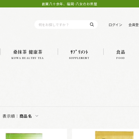
創業八十余年、福岡･八女のお茶屋
ログイン
会員登
桑抹茶 健康茶
ｻﾌﾟﾘﾒﾝﾄ
食品
KUWA HEALTHY TEA
SUPPLEMENT
FOOD
表示順：
商品名