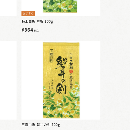
おすすめ
特上白折 星折 100g
¥864
税込
玉露白折 磐井の剣 100g