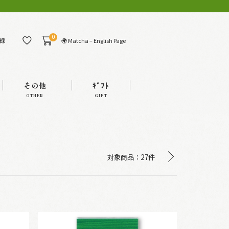
0
🌍 Matcha – English Page
録
その他
ｷﾞﾌﾄ
OTHER
GIFT
対象商品：
27件