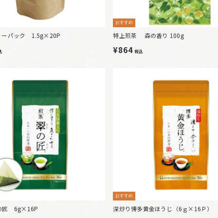
おすすめ
ーパック 1.5g×20P
特上煎茶 森の香り 100g
¥864
込
税込
おすすめ
匠 6g×16P
深炒り博多黄金ほうじ（6ｇ×16Ｐ）