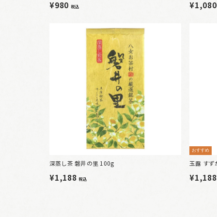
¥980
¥1,08
税込
おすすめ
深蒸し茶 磐井の里 100g
玉露 すずか
¥1,188
¥1,18
税込