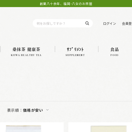
創業八十余年、福岡･八女のお茶屋
ログイン
会員登
桑抹茶 健康茶
ｻﾌﾟﾘﾒﾝﾄ
食品
KUWA HEALTHY TEA
SUPPLEMENT
FOOD
表示順：
価格が安い