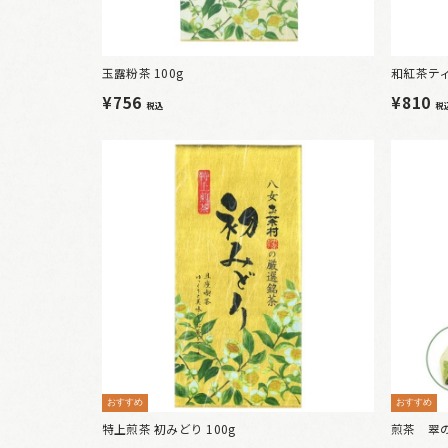
玉露粉茶 100g
和紅茶ティ
¥756
¥810
税込
税
おすすめ
おすすめ
特上煎茶 初みどり 100g
煎茶 翠の