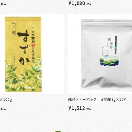
0
¥1,080
税込
税込
 100g
緑茶ティーバッグ お徳用3g×50P
8
¥1,512
税込
税込