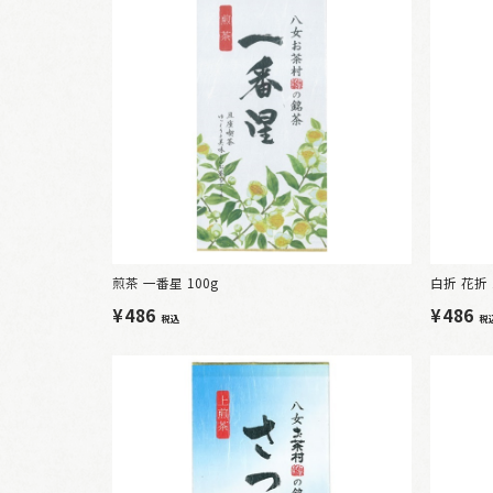
煎茶 一番星 100g
白折 花折 
¥486
¥486
税込
税