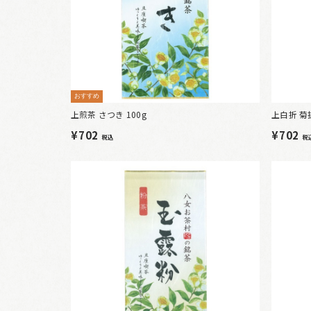
おすすめ
上煎茶 さつき 100g
上白折 菊折
¥702
¥702
税込
税