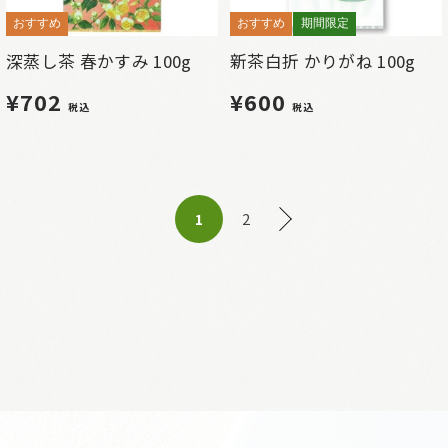
おすすめ
おすすめ
期間限定
深蒸し茶 春かすみ 100g
新茶白折 かりがね 100g
¥702
¥600
税込
税込
2
1