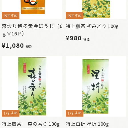
おすすめ
おすすめ
深炒り博多黄金ほうじ（6
特上煎茶 初みどり 100g
ｇ×16Ｐ）
¥980
税込
¥1,080
税込
おすすめ
おすすめ
特上煎茶 森の香り 100g
特上白折 星折 100g