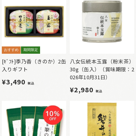
おすすめ
期間限定
[ｷﾞﾌﾄ]季乃香（きのか）2缶
八女伝統本玉露（粉末茶）
入りギフト
30g（缶入）（賞味期限：2
026年10月31日）
¥3,490
税込
¥2,980
税込