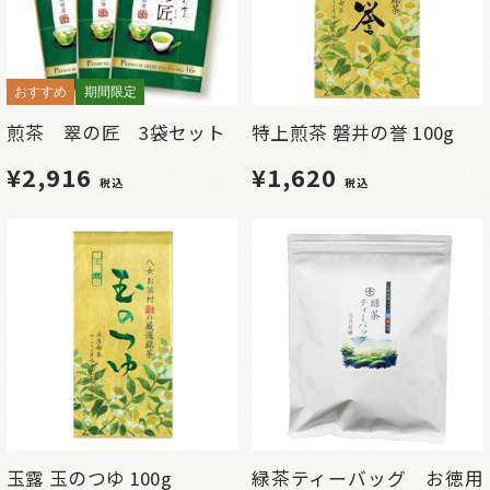
おすすめ
期間限定
煎茶 翠の匠 3袋セット
特上煎茶 磐井の誉 100g
¥2,916
¥1,620
税込
税込
玉露 玉のつゆ 100g
緑茶ティーバッグ お徳用