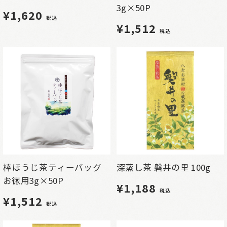
3g×50P
¥1,620
税込
¥1,512
税込
棒ほうじ茶ティーバッグ
深蒸し茶 磐井の里 100g
お徳用3g×50P
¥1,188
税込
¥1,512
税込