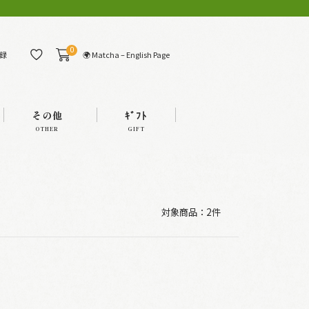
0
🌍 Matcha – English Page
録
その他
ｷﾞﾌﾄ
OTHER
GIFT
対象商品：
2件