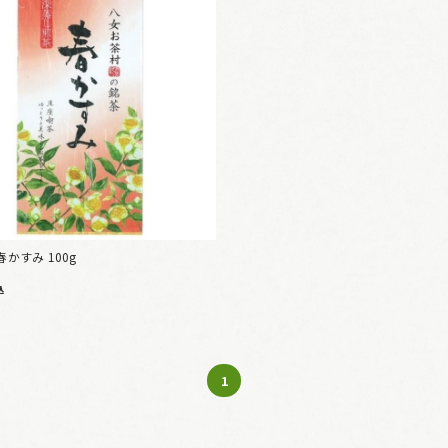
春かすみ 100g
込
1