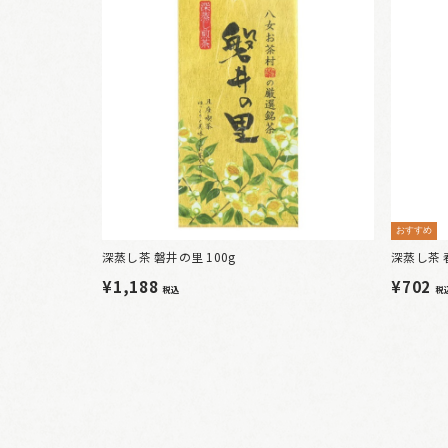
おすすめ
深蒸し茶 磐井の里 100g
深蒸し茶 
¥1,188
¥702
税込
税