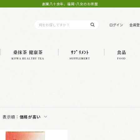
創業八十余年、福岡･八女のお茶屋
ログイン
会員登
桑抹茶 健康茶
ｻﾌﾟﾘﾒﾝﾄ
食品
KUWA HEALTHY TEA
SUPPLEMENT
FOOD
表示順：
価格が高い