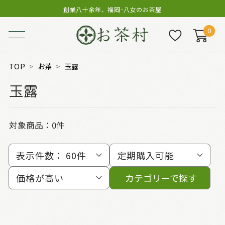
創業八十余年、福岡･八女のお茶屋
0
TOP
お茶
玉露
玉露
対象商品：0件
表示件数：
60件
定期購入可能
価格が高い
カテゴリーで探す