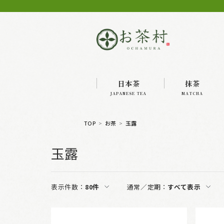
日本茶
抹茶
JAPANESE TEA
MATCHA
TOP
お茶
玉露
玉露
表示件数：
80件
通常／定期：
すべて表示