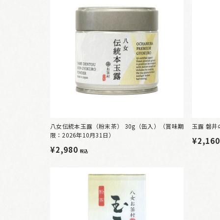
八女伝統本玉露（粉末茶） 30g（缶入）（賞味期
玉露 磐井の
限：2026年10月31日）
¥2,16
¥2,980
税込