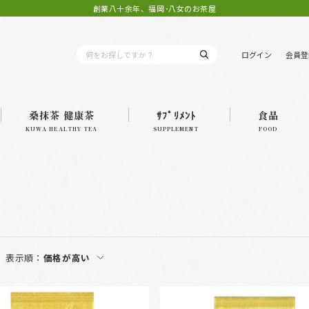
創業八十余年、福岡･八女のお茶屋
ログイン
会員登
桑抹茶 健康茶
ｻﾌﾟﾘﾒﾝﾄ
食品
KUWA HEALTHY TEA
SUPPLEMENT
FOOD
表示順：
価格が高い