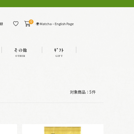
0
🌍 Matcha – English Page
録
その他
ｷﾞﾌﾄ
OTHER
GIFT
対象商品：
5件