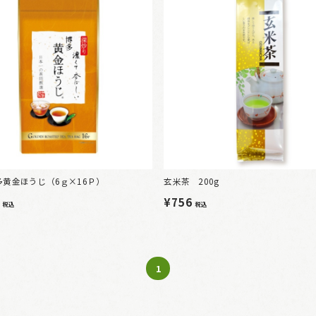
多黄金ほうじ（6ｇ×16Ｐ）
玄米茶 200g
0
¥756
税込
税込
1