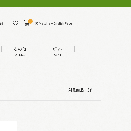
0
🌍 Matcha – English Page
録
その他
ｷﾞﾌﾄ
OTHER
GIFT
対象商品：
3件