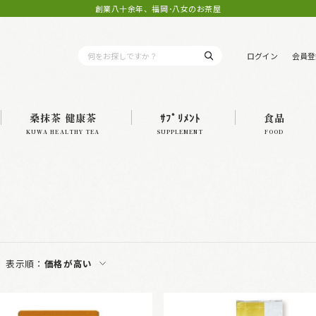
創業八十余年、福岡･八女のお茶屋
ログイン
会員登
桑抹茶 健康茶
ｻﾌﾟﾘﾒﾝﾄ
食品
KUWA HEALTHY TEA
SUPPLEMENT
FOOD
表示順：
価格が高い