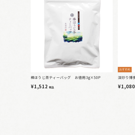
おすすめ
棒ほうじ茶ティーバッグ お徳用3g×50P
深炒り博
¥1,512
¥1,08
税込