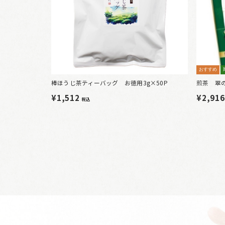
おすすめ
棒ほうじ茶ティーバッグ お徳用3g×50P
煎茶 翠
¥1,512
¥2,91
税込