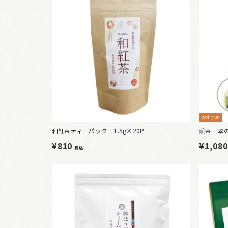
おすすめ
和紅茶ティーパック 1.5g×20P
煎茶 翠の
¥810
¥1,08
税込