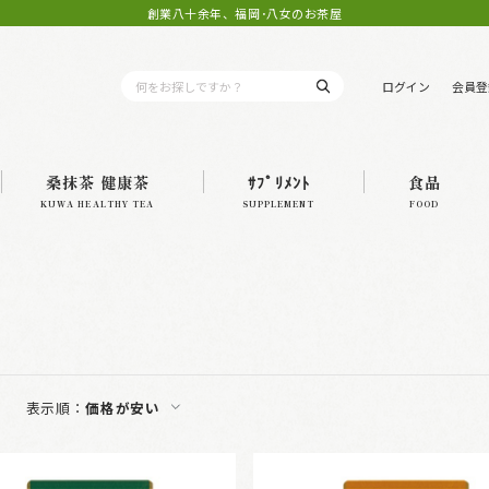
創業八十余年、福岡･八女のお茶屋
ログイン
会員登
桑抹茶 健康茶
ｻﾌﾟﾘﾒﾝﾄ
食品
KUWA HEALTHY TEA
SUPPLEMENT
FOOD
表示順：
価格が安い