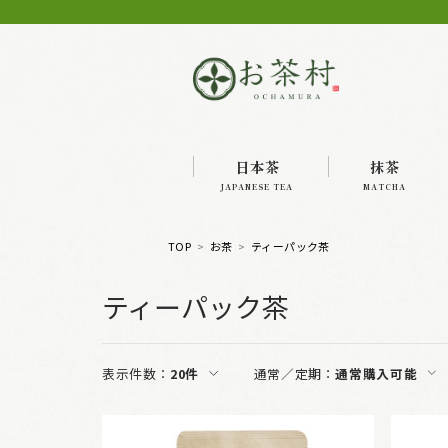
日本茶
抹茶
JAPANESE TEA
MATCHA
TOP
お茶
ティーパック茶
ティーパック茶
表示件数：
20件
通常／定期：
通常購入可能