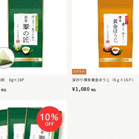
おすすめ
匠 6g×16P
深炒り博多黄金ほうじ（6ｇ×16Ｐ）
0
¥1,080
税込
税込