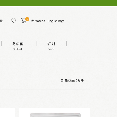
0
🌍 Matcha – English Page
録
その他
ｷﾞﾌﾄ
OTHER
GIFT
対象商品：
6件