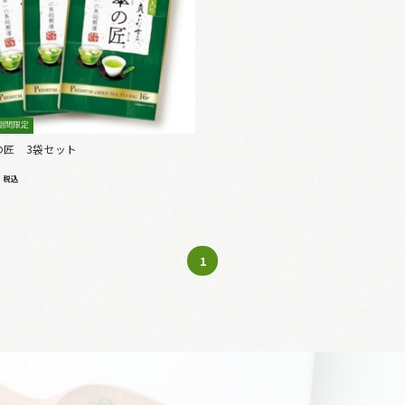
期間限定
の匠 3袋セット
6
税込
1