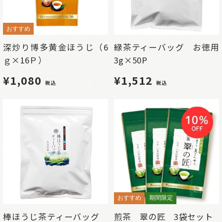
おすすめ
深炒り博多黄金ほうじ（6
緑茶ティーバッグ お徳用
ｇ×16Ｐ）
3g×50P
¥1,080
¥1,512
税込
税込
おすすめ
期間限定
棒ほうじ茶ティーバッグ
煎茶 翠の匠 3袋セット