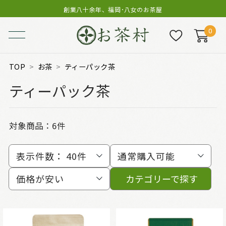
創業八十余年、福岡･八女のお茶屋
0
TOP
お茶
ティーパック茶
ティーパック茶
対象商品：
6件
表示件数：
40件
通常購入可能
価格が安い
カテゴリーで探す