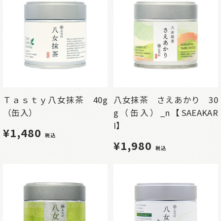
Ｔａｓｔｙ八女抹茶 40g
八女抹茶 さえあかり 30
（缶入）
g（缶入）_n【SAEAKAR
I】
¥1,480
税込
¥1,980
税込