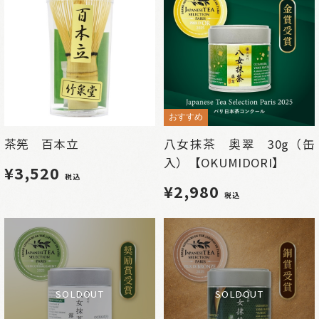
おすすめ
茶筅 百本立
八女抹茶 奥翠 30g（缶
入）【OKUMIDORI】
¥3,520
税込
¥2,980
税込
SOLDOUT
SOLDOUT