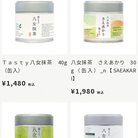
Ｔａｓｔｙ八女抹茶 40g
八女抹茶 さえあかり 30
（缶入）
g（缶入）_n【SAEAKAR
I】
¥1,480
税込
¥1,980
税込