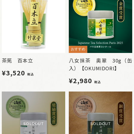
おすすめ
茶筅 百本立
八女抹茶 奥翠 30g（缶
入）【OKUMIDORI】
¥3,520
税込
¥2,980
税込
SOLDOUT
SOLDOUT