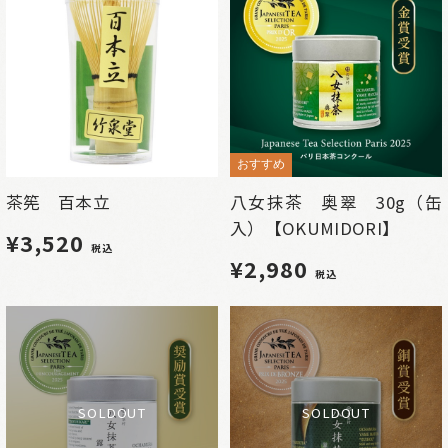
おすすめ
茶筅 百本立
八女抹茶 奥翠 30g（缶
入）【OKUMIDORI】
¥3,520
税込
¥2,980
税込
SOLDOUT
SOLDOUT