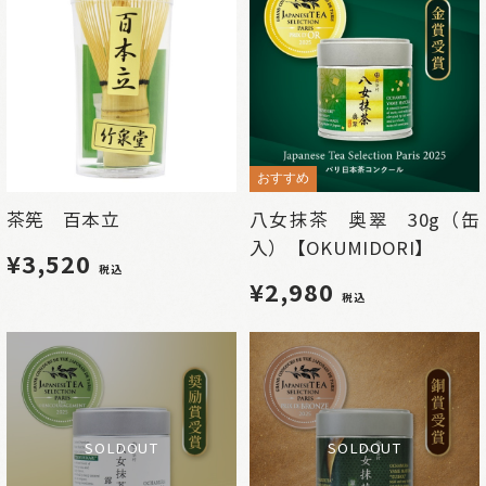
おすすめ
茶筅 百本立
八女抹茶 奥翠 30g（缶
入）【OKUMIDORI】
¥3,520
税込
¥2,980
税込
SOLDOUT
SOLDOUT