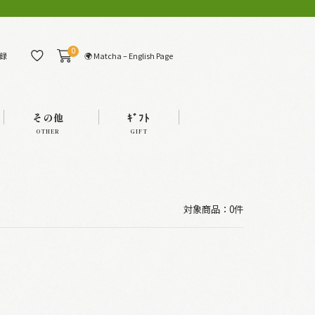
0
🌍 Matcha – English Page
録
その他
ｷﾞﾌﾄ
OTHER
GIFT
対象商品：0件