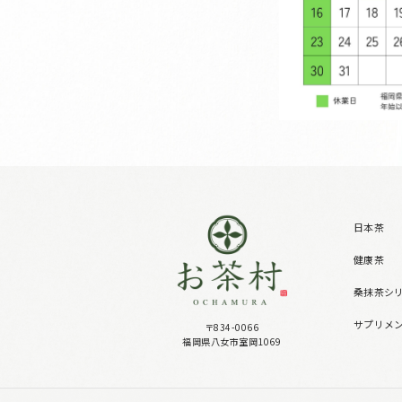
日本茶
健康茶
桑抹茶シ
サプリメ
〒834-0066
福岡県八女市室岡1069