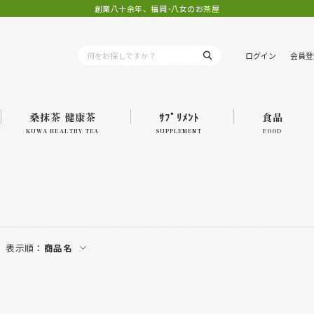
創業八十余年、福岡･八女のお茶屋
ログイン
会員登
桑抹茶 健康茶
ｻﾌﾟﾘﾒﾝﾄ
食品
KUWA HEALTHY TEA
SUPPLEMENT
FOOD
表示順：
商品名