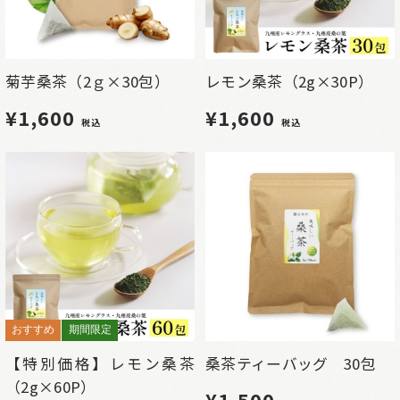
菊芋桑茶（2ｇ×30包）
レモン桑茶（2g×30P）
¥1,600
¥1,600
税込
税込
おすすめ
期間限定
【特別価格】レモン桑茶
桑茶ティーバッグ 30包
（2g×60P）
¥1,500