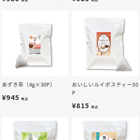
税込
税込
あずき茶（4g×30P）
おいしいルイボスティー30
P
¥945
税込
¥815
税込