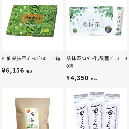
神仙桑抹茶ｺﾞｰﾙﾄﾞ60 1箱
桑抹茶ﾍﾙﾊﾟｰ乳酸菌ﾌﾟﾗｽ 3
0包
¥6,156
税込
¥4,350
税込