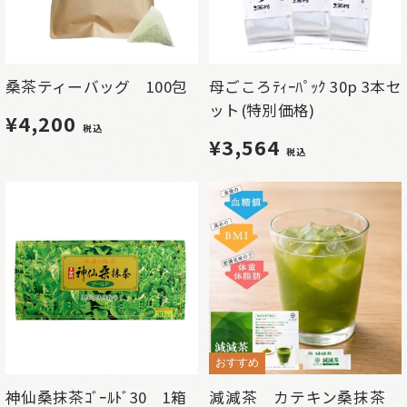
桑茶ティーバッグ 100包
母ごころﾃｨｰﾊﾟｯｸ 30p 3本セ
ット(特別価格)
¥4,200
税込
¥3,564
税込
おすすめ
神仙桑抹茶ｺﾞｰﾙﾄﾞ30 1箱
減減茶 カテキン桑抹茶