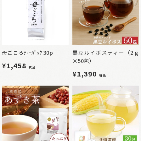
母ごころﾃｨｰﾊﾟｯｸ 30p
黒豆ルイボスティー（2ｇ
×50包）
¥1,458
税込
¥1,390
税込