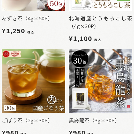
あずき茶（4g×50P）
北海道産とうもろこし茶
（4g×30P）
¥1,250
税込
¥1,100
税込
ごぼう茶（2g×30P）
黒烏龍茶（3g×30P）
¥980
¥980