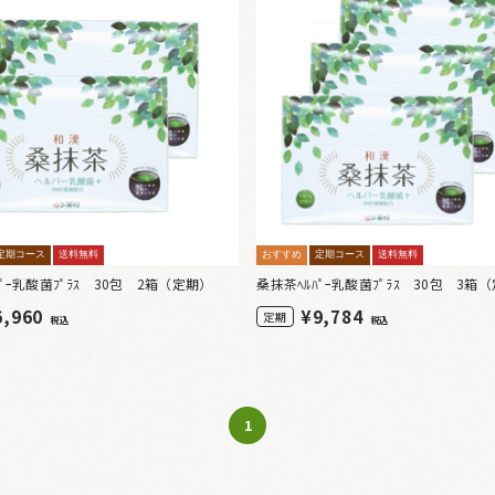
定期コース
送料無料
おすすめ
定期コース
送料無料
ﾊﾟｰ乳酸菌ﾌﾟﾗｽ 30包 2箱（定期）
桑抹茶ﾍﾙﾊﾟｰ乳酸菌ﾌﾟﾗｽ 30包 3箱
6,960
¥
9,784
定期
税込
税込
1