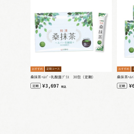
おすすめ
定期コース
おすすめ
桑抹茶ﾍﾙﾊﾟｰ乳酸菌ﾌﾟﾗｽ 30包（定期）
桑抹茶ﾍﾙ
¥
3,697
¥
定期
定期
税込