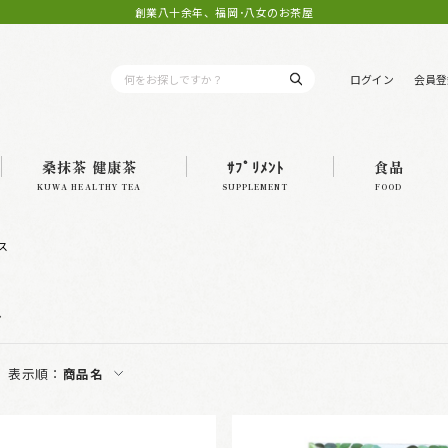
創業八十余年、福岡･八女のお茶屋
ログイン
会員登
桑抹茶 健康茶
ｻﾌﾟﾘﾒﾝﾄ
食品
KUWA HEALTHY TEA
SUPPLEMENT
FOOD
ス
ス
表示順：
商品名