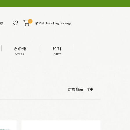
0
🌍 Matcha – English Page
録
その他
ｷﾞﾌﾄ
OTHER
GIFT
対象商品：
4件