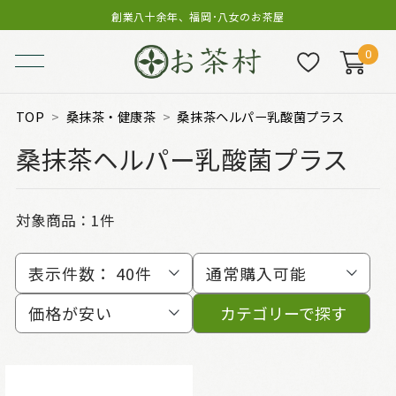
創業八十余年、福岡･八女のお茶屋
0
TOP
桑抹茶・健康茶
桑抹茶ヘルパー乳酸菌プラス
桑抹茶ヘルパー乳酸菌プラス
対象商品：
1件
表示件数：
40件
通常購入可能
価格が安い
カテゴリーで探す