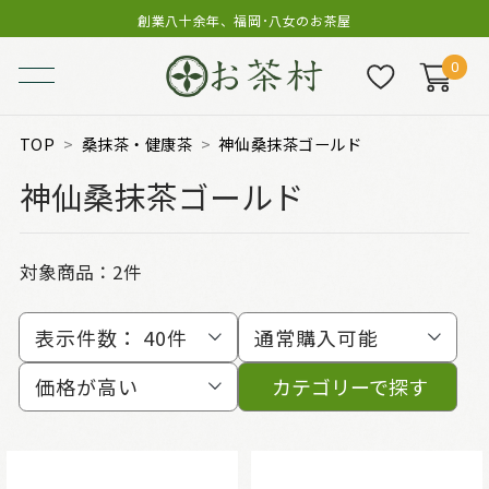
創業八十余年、福岡･八女のお茶屋
0
TOP
桑抹茶・健康茶
神仙桑抹茶ゴールド
神仙桑抹茶ゴールド
対象商品：
2件
表示件数：
40件
通常購入可能
価格が高い
カテゴリーで探す