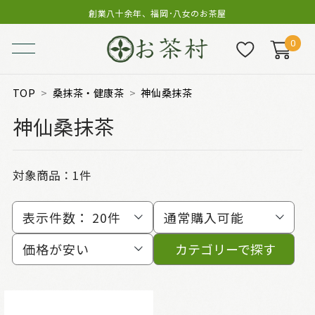
創業八十余年、福岡･八女のお茶屋
0
TOP
桑抹茶・健康茶
神仙桑抹茶
神仙桑抹茶
対象商品：
1件
表示件数：
20件
通常購入可能
価格が安い
カテゴリーで探す