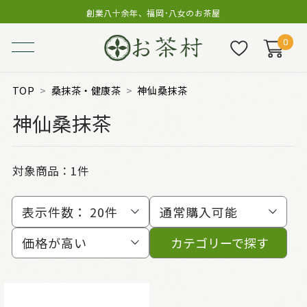
創業八十余年、福岡･八女のお茶屋
0
TOP
桑抹茶・健康茶
神仙桑抹茶
神仙桑抹茶
対象商品：
1件
表示件数：
20件
通常購入可能
価格が高い
カテゴリーで探す