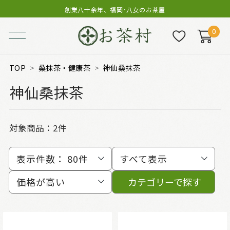
創業八十余年、福岡･八女のお茶屋
0
TOP
桑抹茶・健康茶
神仙桑抹茶
神仙桑抹茶
対象商品：
2件
表示件数：
80件
すべて表示
価格が高い
カテゴリーで探す