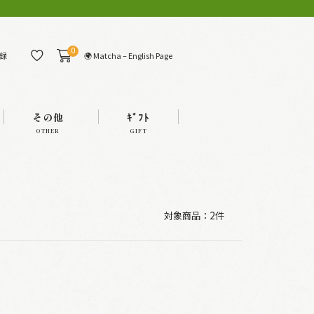
0
🌍 Matcha – English Page
録
その他
ｷﾞﾌﾄ
OTHER
GIFT
対象商品：
2件