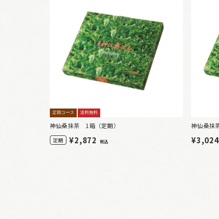
定期コース
送料無料
神仙桑抹茶 1箱（定期）
神仙桑抹
¥
2,872
¥3,02
定期
税込