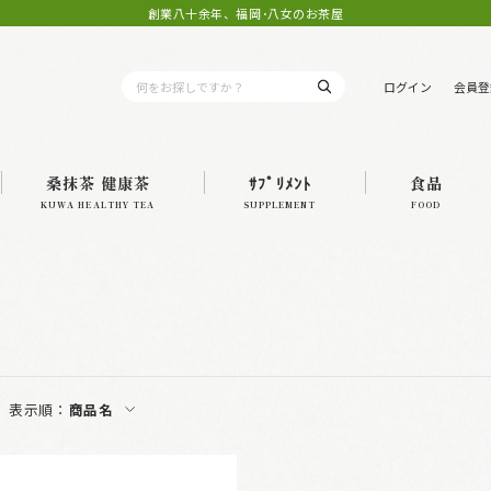
創業八十余年、福岡･八女のお茶屋
ログイン
会員登
桑抹茶 健康茶
ｻﾌﾟﾘﾒﾝﾄ
食品
KUWA HEALTHY TEA
SUPPLEMENT
FOOD
表示順：
商品名