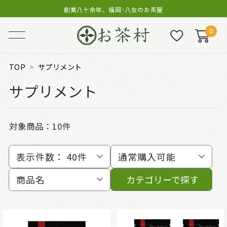
創業八十余年、福岡･八女のお茶屋
0
TOP
サプリメント
サプリメント
対象商品：
10件
表示件数：
40件
通常購入可能
商品名
カテゴリーで探す