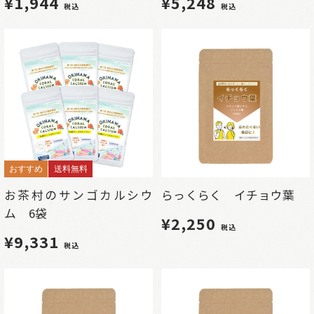
¥1,944
¥5,248
税込
税込
おすすめ
送料無料
お茶村のサンゴカルシウ
らっくらく イチョウ葉
ム 6袋
¥2,250
税込
¥9,331
税込